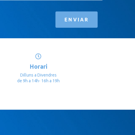
ENVIAR
Horari
Dilluns a Divendres
de 9h a 14h- 16h a 19h