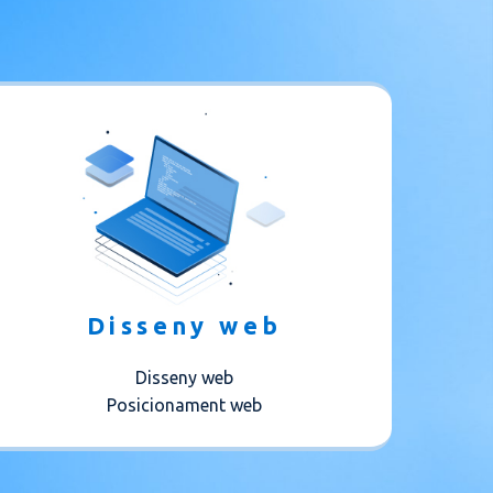
Disseny web
Disseny web
Posicionament web