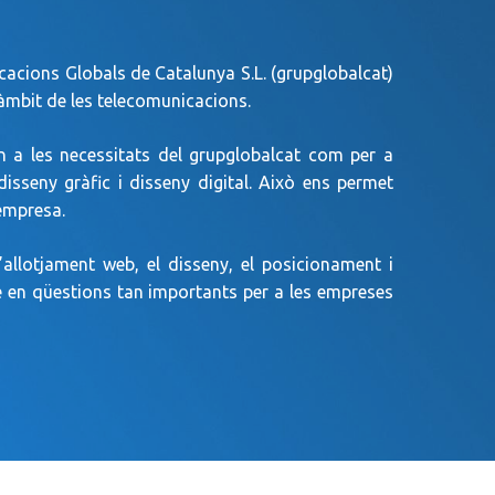
acions Globals de Catalunya S.L. (grupglobalcat)
’àmbit de les telecomunicacions.
n a les necessitats del grupglobalcat com per a
isseny gràfic i disseny digital. Això ens permet
 empresa.
’allotjament web, el disseny, el posicionament i
mbé en qüestions tan importants per a les empreses