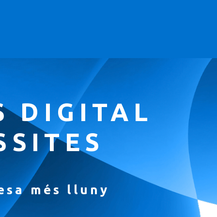
S DIGITAL
SSITES
esa més lluny