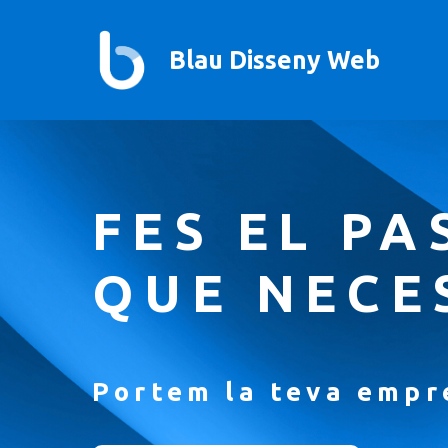
Vés
al
Blau Disseny Web
contingut
FES EL PA
QUE NECE
Portem la teva empr