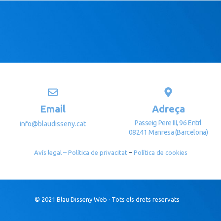
Email
Adreça
Passeig Pere III, 96 Entrl
info@blaudisseny.cat
08241 Manresa (Barcelona)
Avís legal
– Política de privacitat
–
Política de cookies
© 2021 Blau Disseny Web · Tots els drets reservats