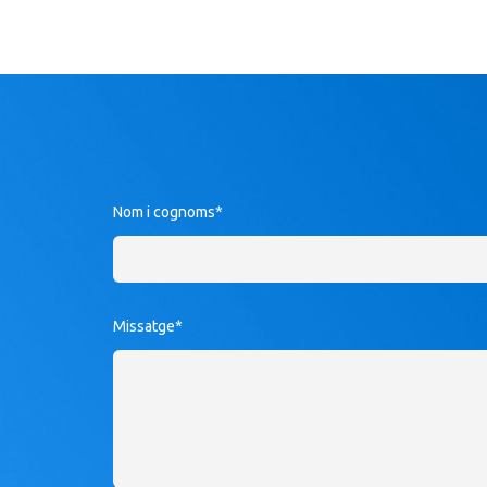
Leave
Nom i cognoms*
this
field
blank
Missatge*